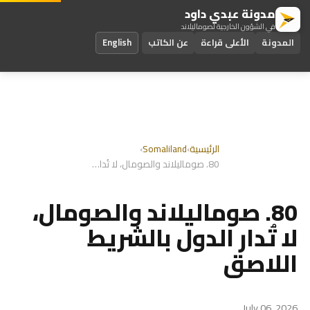
مدونة عبدي داود
في الشؤون الخارجية لصوماليلاند
المدونة
الأعلى قراءة
عن الكاتب
English
الرئيسية
›
Somaliland
›
80. صوماليلاند والصومال، لا تُدار الدول بالشريط اللاصق
80. صوماليلاند والصومال،
لا تُدار الدول بالشريط
اللاصق
July 06, 2026