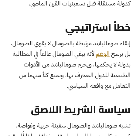
كدولة مستقلة قبل تسعينيات القرن الماضي.
خطأ استراتيجي
إبقاء صوماليلاند مرتبطة بالصومال لا يقوي الصومال.
بل يرسخ
الوهم
لأنه يبقي الصومال عالقاً في المطالبة
بدولة لا يحكمها، ويحرم صوماليلاند من الأدوات
الطبيعية للدول المعترف بها، ويمنع كلاً منهما من
التعامل مع واقعه السياسي.
سياسة الشريط اللاصق
تشبه صوماليلاند والصومال سفينة حربية وغواصة.
صُممت كل منهما للعمل بطريقة مختلفة، وإذا أُلصقت