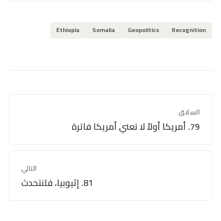
Ethiopia
Somalia
Geopolitics
Recognition
السابق
79. أمريكا أولاً لا تعني أمريكا فاترة
التالي
81. إثيوبيا، فلنتحدث