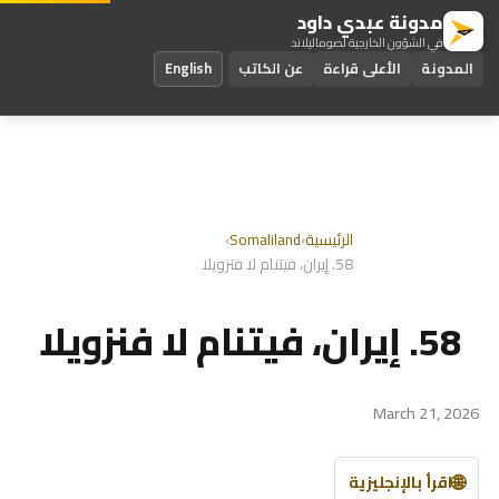
مدونة عبدي داود
في الشؤون الخارجية لصوماليلاند
المدونة
الأعلى قراءة
عن الكاتب
English
الرئيسية
›
Somaliland
›
58. إيران، فيتنام لا فنزويلا
58. إيران، فيتنام لا فنزويلا
March 21, 2026
🌐
اقرأ بالإنجليزية