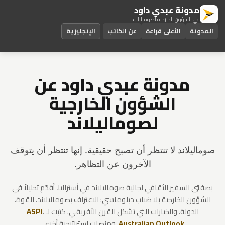
مدونة عبدي داود
في الشؤون الخارجية لصوماليلاند
المدونة
الأعلى قراءة
عن الكاتب
الإنجليزية
مدونة عبدي داود عن
الشؤون الخارجية
لصوماليلاند
صوماليلاند لا تنتظر أن تصبح حقيقية. إنها تنتظر أن يتوقف
الآخرون عن التظاهر.
بصفتي السفير الثقافي لجالية صوماليلاند في أستراليا، أقدّم تحليلاً في
الشؤون الخارجية بلا ضباب دبلوماسي: الاعتراف بصوماليلاند، القوة،
الدولة، والخيارات التي تشكل القرن الأفريقي. كتبت لـ
،
ASPI
Australian Outlook
، ومنصات استراتيجية أخرى.