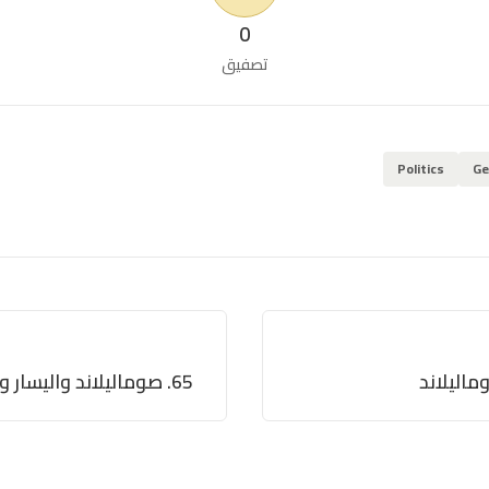
0
تصفيق
Politics
Ge
65. صوماليلاند واليسار وانحياز المستضعف