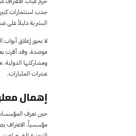
حرم غياب الاعتراف صو
جذب استثمارات كبيرة
البشرية دليلاً على ض
لا يجوز إغلاق أبواب ا
ومشاركتها الدولية. 
عشرات المليارات.
إهمال معل
حين تعرف المؤسسات أ
مؤسسياً. الاعتراف يص
التحتية التي ضاعت.