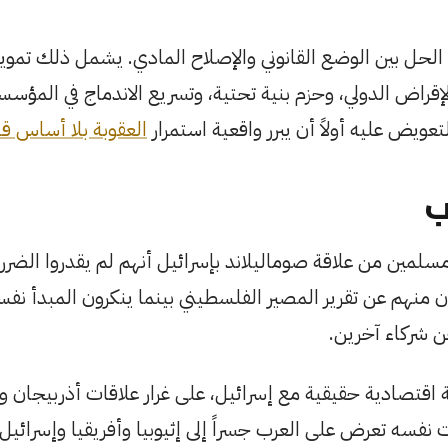
ل بين الوضع القانوني والإصلاح المادي. يشمل ذلك تمويلاً ت
الإقراض الدولي، وحزم بنية تحتية، وتسريع الاندماج في المؤس
عويض عليه أولاً أن يبرر واقعية استمرار
العقوبة بلا أساس قا
ب
ين من علاقة صوماليلاند بإسرائيل أنهم لم يقدروا الضر
ون منهم عن تقرير المصير الفلسطيني بينما ينكرون المبدأ نفس
ن شركاء آخرين.
 اقتصادية حقيقية مع إسرائيل، على غرار علاقات أذربيجان وألبا
وقت نفسه تعرض على العرب جسراً إلى إثيوبيا وأفريقيا وإسرائي