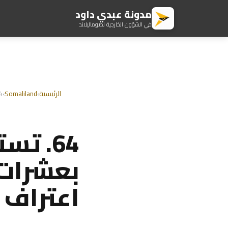
مدونة عبدي داود
في الشؤون الخارجية لصوماليلاند
الرئيسية
›
Somaliland
›
64. ت
بعشرات 
اعتراف