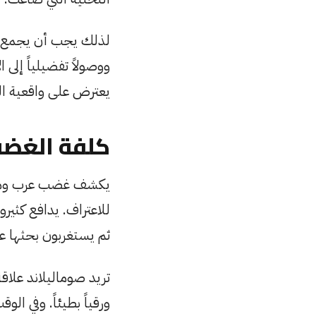
لذلك يجب أن يجمع الح
ووصولاً تفضيلياً إلى 
يعترض على واقعية الت
كلفة الغض
يكشف غضب عرب ومسلم
للاعتراف. يدافع كثير
ثم يستغربون بحثها ع
تريد صوماليلاند علاقة
ورقياً بطيئاً. وفي ال