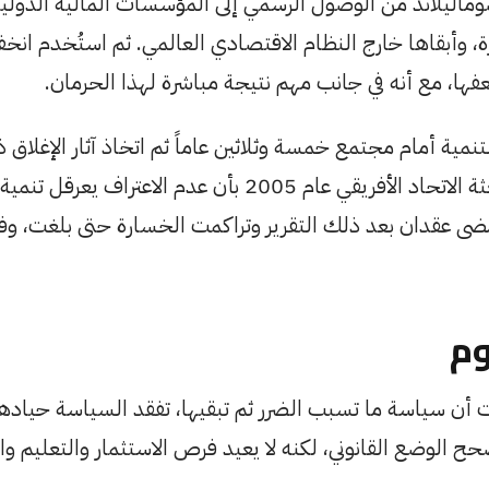
ماليلاند من الوصول الرسمي إلى المؤسسات المالية الدولية
، وأبقاها خارج النظام الاقتصادي العالمي. ثم استُخدم انخ
عفها، مع أنه في جانب مهم نتيجة مباشرة لهذا الحرمان.
لتنمية أمام مجتمع خمسة وثلاثين عاماً ثم اتخاذ آثار الإغلاق ذر
موصدة. وقد أقرت بعثة الاتحاد الأفريقي عام 2005 بأن عدم الاعترا
مضى عقدان بعد ذلك التقرير وتراكمت الخسارة حتى بلغت، وف
وم
ن سياسة ما تسبب الضرر ثم تبقيها، تفقد السياسة حيادها 
حح الوضع القانوني، لكنه لا يعيد فرص الاستثمار والتعليم و