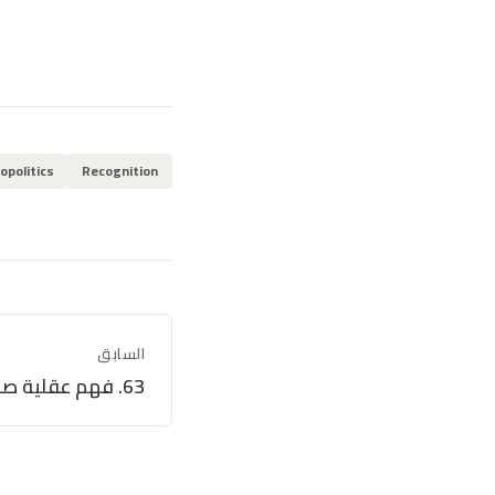
opolitics
Recognition
السابق
63. فهم عقلية صوماليلاند