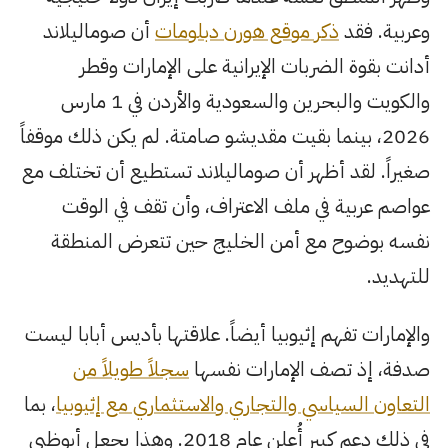
وعربية. فقد
ذكر موقع هورن دبلومات
أن صوماليلاند
أدانت بقوة الضربات الإيرانية على الإمارات وقطر
والكويت والبحرين والسعودية والأردن في 1 مارس
2026، بينما بقيت مقديشو صامتة. لم يكن ذلك موقفاً
صغيراً. لقد أظهر أن صوماليلاند تستطيع أن تختلف مع
عواصم عربية في ملف الاعتراف، وأن تقف في الوقت
نفسه بوضوح مع أمن الخليج حين تتعرض المنطقة
للتهديد.
والإمارات تفهم إثيوبيا أيضاً. علاقتها بأديس أبابا ليست
صدفة، إذ تصف الإمارات نفسها
سجلاً طويلاً من
التعاون السياسي والتجاري والاستثماري مع إثيوبيا
، بما
في ذلك دعم كبير أُعلن عام 2018. وهذا يجعل أبوظبي