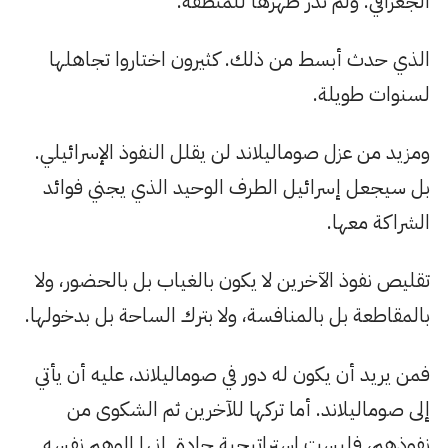
الجغرافي. ولم تُدر ظهرها للمنطقة.
الذي حدث أبسط من ذلك. كثيرون اختاروا تجاهلها
لسنوات طويلة.
ومزيد من عزل صوماليلاند لن يقلل النفوذ الإسرائيلي.
بل سيجعل إسرائيل الطرف الوحيد الذي يجني فوائد
الشراكة معها.
تقليص نفوذ الآخرين لا يكون بالغياب بل بالحضور، ولا
بالمقاطعة بل بالمنافسة، ولا بترك الساحة بل بدخولها.
فمن يريد أن يكون له دور في صوماليلاند، عليه أن يأتي
إلى صوماليلاند. أما تركها للآخرين ثم الشكوى من
نفوذهم، فليست استراتيجية جادة. إنها الوهم نفسه