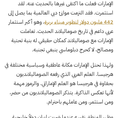
الإمارات فعلت ما اكتفى غيرها بالحديث عنه. لقد
استثمرت. فقد التزمت موانئ دبي العالمية بما يصل إلى
442 مليون دولار لتطوير ميناء بربرة
، وهو أكبر استثمار
عربي داعم في تاريخ صوماليلاند الحديث. تعاملت
الإمارات مع صوماليلاند كمكان حقيقي له بنية تحتية
ومصالح، لا كحرج دبلوماسي ينبغي تجنبه.
ولهذا تحتل الإمارات مكانة عاطفية وسياسية مختلفة في
هرجيسا. العلم العربي الذي رفعه الصوماليلانديون
بحفاوة في هرجيسا هو العلم الإماراتي. والرموز مهمة
لأنها تعكس الذاكرة. يتذكر الصوماليلانديون من حضر،
ومن استثمر، ومن عاملهم باحترام.
وظهر المنطق نفسه عندما ضربت إيران دولاً خليجية