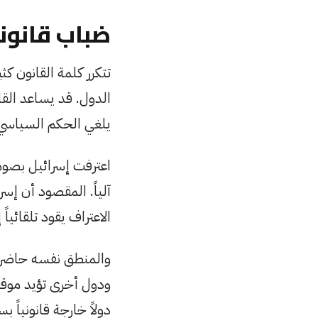
ضباب قانون
تتكرر كلمة القانون كث
الدول. قد يساعد الق
يلغي الحكم السياسي لل
اعترفت إسرائيل بصومال
آلياً. المقصود أن إ
الاعتراف يقود تلقائياً 
والمنطق نفسه حاضر في
ودول أخرى تؤيد موقف 
دولاً خارجة قانونياً