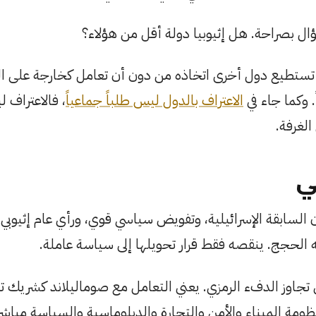
 بصراحة. هل إثيوبيا دولة أقل من هؤلاء؟
راً تستطيع دول أخرى اتخاذه من دون أن تعامل كخارجة على الق
 وكما جاء في
الاعتراف بالدول ليس طلباً جماعياً
، فالاعتراف 
الغرفة.
ي
ن السابقة الإسرائيلية، وتفويض سياسي قوي، ورأي عام إثيوبي 
ه الحجج. ينقصه فقط قرار تحويلها إلى سياسة عاملة.
 تجاوز الدفء الرمزي. يعني التعامل مع صوماليلاند كشريك تح
نظومة الميناء والأمن والتجارة والدبلوماسية والسياسة مباشر