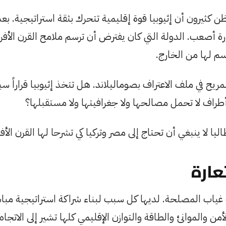
ن كثيرون أن إثيوبيا قوة إقليمية تتحرك بثقة استراتيجية. بعد
ة أصعب. الدولة التي كان يفترض أن ترسم ملامح القرن الأف
م لها من الخارج.
ريح في ملف الاعتراف بصوماليلاند. هل تتخذ إثيوبيا قراراً سي
طراف لا تحمل مصالحها ولا جغرافيتها ولا مستقبلها؟
ليا لا ينبغي أن تحتاج إلى مصر وتركيا كي تشرحا لها القرن الأف
ارة
غياب المصلحة. لديها كل سبب لبناء شراكة استراتيجية مباش
لأمن والموانئ والطاقة والتوازن الإقليمي كلها تشير إلى الات