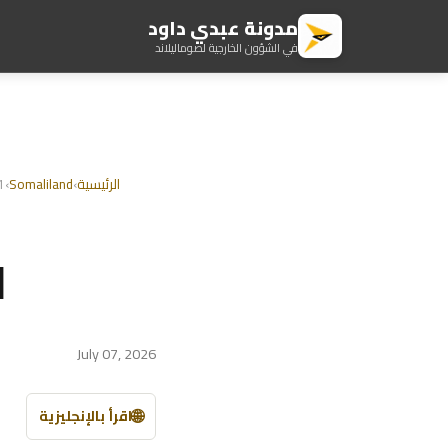
مدونة عبدي داود
في الشؤون الخارجية لصوماليلاند
الرئيسية
›
Somaliland
›
81. إثي
81. 
July 07, 2026
🌐
اقرأ بالإنجليزية